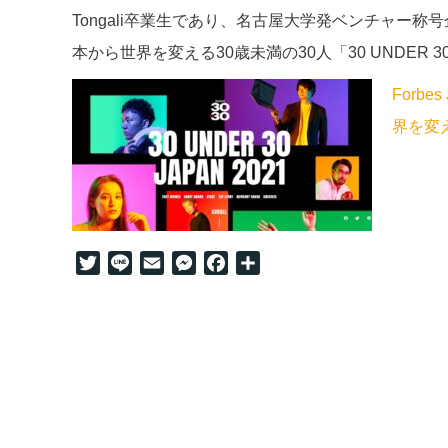
Tongali卒業生であり、名古屋大学発ベンチャー称
本から世界を変える30歳未満の30人「30 UNDER 30
Forbe
界を変え
Twitter
Line
Email
Messenger
Facebook
共
有