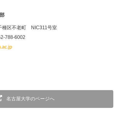
部
市千種区不老町 NIC311号室
52-788-6002
.ac.jp
名古屋大学のページへ