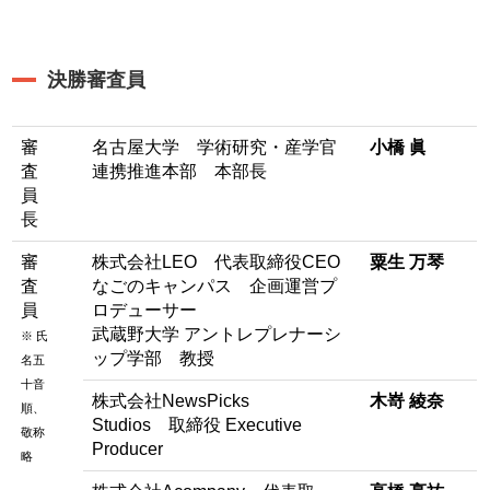
決勝審査員
審
名古屋大学 学術研究・産学官
小橋 眞
査
連携推進本部 本部長
員
長
審
株式会社LEO 代表取締役CEO
粟生 万琴
査
なごのキャンパス 企画運営プ
員
ロデューサー
武蔵野大学 アントレプレナーシ
※ 氏
ップ学部 教授
名五
十音
株式会社NewsPicks
木嵜 綾奈
順、
Studios 取締役 Executive
敬称
Producer
略