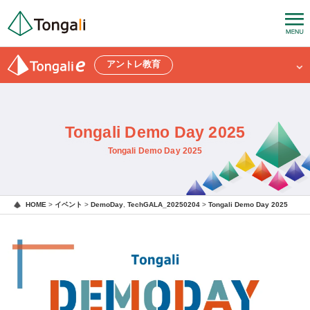
アントレ教育
Tongali Demo Day 2025
Tongali Demo Day 2025
HOME
>
イベント
>
DemoDay
,
TechGALA_20250204
>
Tongali Demo Day 2025