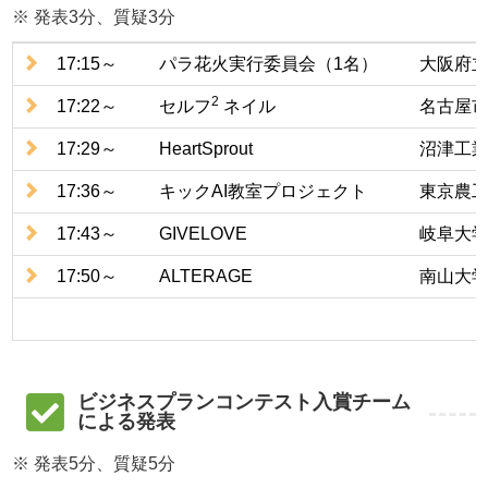
※ 発表3分、質疑3分
17:15～
パラ花火実行委員会（1名）
大阪府
2
17:22～
セルフ
ネイル
名古屋
17:29～
HeartSprout
沼津工
17:36～
キックAI教室プロジェクト
東京農
17:43～
GIVELOVE
岐阜大
17:50～
ALTERAGE
南山大
ビジネスプランコンテスト入賞チーム
による発表
※ 発表5分、質疑5分