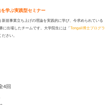
は
法を学ぶ実践型セミナー
う新規事業立ち上げの理論を実践的に学び、今求められている
勝に出場したチームです。大学院生には「
Tongali博士プログラム
ください。
全4回
0