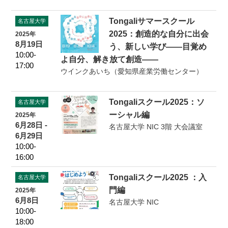
Tongaliサマースクール
名古屋大学
2025：創造的な自分に出会
2025年
8月19日
う、新しい学び――目覚め
10:00-
よ自分、解き放て創造――
17:00
ウインクあいち（愛知県産業労働センター）
Tongaliスクール2025：ソ
名古屋大学
ーシャル編
2025年
6月28日 -
名古屋大学 NIC 3階 大会議室
6月29日
10:00-
16:00
Tongaliスクール2025 ：入
名古屋大学
門編
2025年
6月8日
名古屋大学 NIC
10:00-
18:00