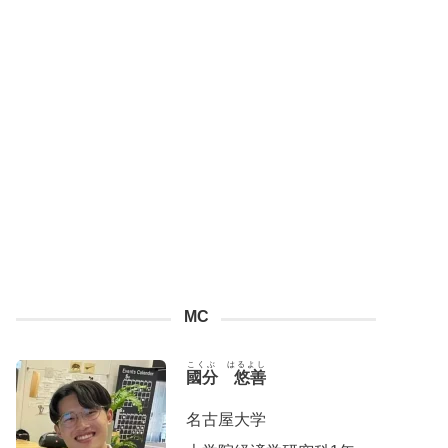
MC
こくぶ はるよし
國分 悠善
名古屋大学