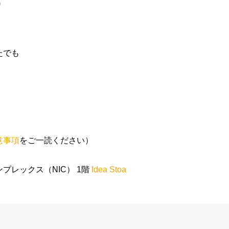
0
たでも
意事項
をご一読ください）
プレックス（NIC） 1階
Idea Stoa