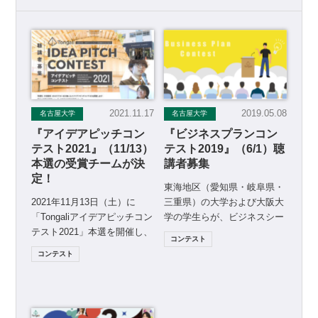
2021.11.17
2019.05.08
名古屋大学
名古屋大学
『アイデアピッチコン
『ビジネスプランコン
テスト2021』（11/13）
テスト2019』（6/1）聴
本選の受賞チームが決
講者募集
定！
東海地区（愛知県・岐阜県・
2021年11月13日（土）に
三重県）の大学および大阪大
「Tongaliアイデアピッチコン
学の学生らが、ビジネスシー
テスト2021」本選を開催し、
ズやアイデアをもととした起
コンテスト
過去最多の57チーム（15大
業プランを出し合う『ビジネ
コンテスト
学）のエ […]
[…]