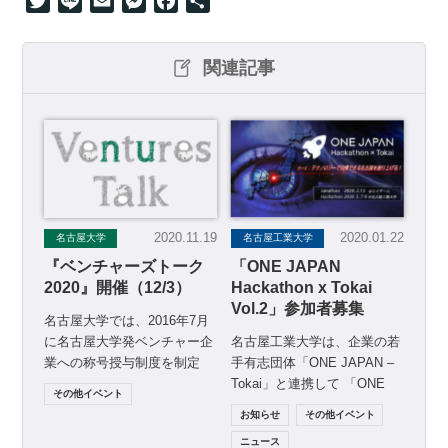
Twitter
Line
Email
Messenger
Facebook
共
有
関連記事
2020.11.19
2020.01.22
名古屋大学
名古屋工業大学
『ベンチャーズトーク
「ONE JAPAN
2020』開催（12/3）
Hackathon x Tokai
Vol.2」参加者募集
名古屋大学では、2016年7月
に名古屋大学発ベンチャー企
名古屋工業大学は、企業の若
業への称号授与制度を制定
手有志団体「ONE JAPAN –
し、現在、計56社が授与され
Tokai」と連携して 「ONE
その他イベント
ています。称号が授与さ […]
JAPAN Hacka […]
お知らせ
その他イベント
ニュース