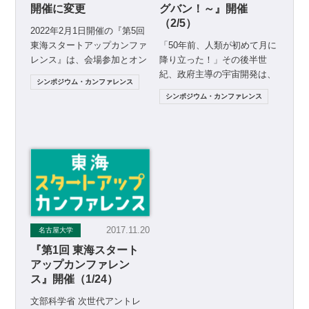
開催に変更
グバン！～』開催
（2/5）
2022年2月1日開催の『第5回
東海スタートアップカンファ
「50年前、人類が初めて月に
レンス』は、会場参加とオン
降り立った！」その後半世
ライン参加のハイブリッド開
紀、政府主導の宇宙開発は、
シンポジウム・カンファレンス
催を予定しておりま […]
野心的な起業家たちや宇宙を
シンポジウム・カンファレンス
新たなビジネスの機会として
[…]
2017.11.20
名古屋大学
『第1回 東海スタート
アップカンファレン
ス』開催（1/24）
文部科学省 次世代アントレ