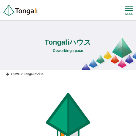
Tongaliハウス
Coworking space
HOME
>
Tongaliハウス