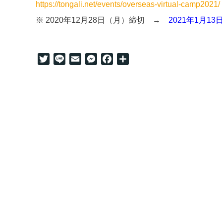
https://tongali.net/events/overseas-virtual-camp2021/
※ 2020年12月28日（月）締切 →
2021年1月1
Twitter
Line
Email
Messenger
Facebook
共
有