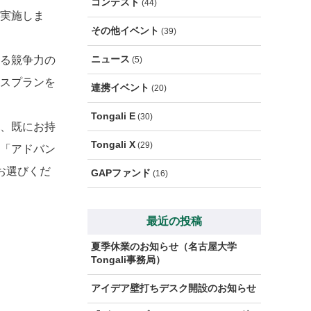
コンテスト
(44)
実施しま
その他イベント
(39)
ニュース
る競争力の
(5)
スプランを
連携イベント
(20)
Tongali E
(30)
、既にお持
Tongali X
(29)
「アドバン
お選びくだ
GAPファンド
(16)
最近の投稿
夏季休業のお知らせ（名古屋大学
Tongali事務局）
アイデア壁打ちデスク開設のお知らせ