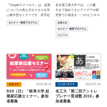
『TongaliスクールⅡ』は、起業
名古屋工業大学では、この夏、
についての考え方やスキルを学
今まで温めてきたアイデアや研
ぶ集中型セミナーです。若手起
究室での発見を 一つのビジネス
業家や大学発ベンチャー、社会
プランとして仕上げることを目
セミナー・教育プログラム
お知らせ
起業家につ […]
的としたセミナー […]
セミナー・教育プログラム
ニュース
2019.08.01
2019.07.24
岐阜大学
名古屋工業大学
8/18（日）「岐阜大学 起
名工大「第二回アントレ
業家応援セミナー」参加
プレナー育成塾 2019」参
者募集
加者募集