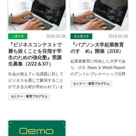
2019.02.08
2019.02.06
三重大学
名古屋大学
『ビジネスコンテストで
『バブソン大学起業教育
勝ち抜くことを目指す学
のすゝめ』開催（2/18）
生のための強化塾』受講
起業家教育に特化した大学であ
生募集（2/22＆3/7）
り、U.S. News & World Report
社会が抱えている課題に対して
のアントレプレナーシップ分野
ビジネスを通じて解決すること
ランキングで […]
セミナー・教育プログラム
ができる人材が求められていま
す。そのような人材の育成を目
セミナー・教育プログラム
的として、ビジネス […]