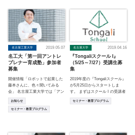
2019.05.07
2019.04.16
名古屋工業大学
名古屋大学
名工大「第一回アントレ
『Tongaliスクール I』
プレナー育成塾」参加者
（5/25～7/27）受講生募
募集
集
開催情報「ロボットで起業した
2019年度の『Tongaliスクール』
藤本さんに、色々聞いてみる
が5月25日からスタートしま
会」 名古屋工業大学では「アン
す。 まずはスクール I の受講者
トレプレナー育成塾」と称し、
を募集しますので、講義内容を
お知らせ
セミナー・教育プログラム
学内外の起業家を […]
[…]
セミナー・教育プログラム