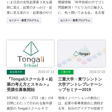
いま注目の女性起業家３名を講
開催情報 「科学技術の力でゴミ
師に迎え，起業のきっかけ・起
問題解消！？ピリカの三輪さん
業に至る道のり・起業後のやり
に、色々聞いてみる会」 名古屋
がいや楽しさについて，熱く語
工業大学では「アントレプレナ
セミナー・教育プログラム
セミナー・教育プログラム
っていただきます。 […]
ー育成塾」と称 […]
2019.07.13
2019.07.03
名古屋大学
三重大学
『Tongaliスクール II ＜起
三重大学・東ワシントン
業の考え方とスキル＞』
大学アントレプレナーシ
受講生募集開始
ップセミナー2019
9月24日（火）～27日（金）の4
地域イノベーションの創出に
日間にわたって行われる集中講
は、起業や新事業創出に挑戦す
義型の Tongaliスクール II で
る等、自分のアイデアや技術で