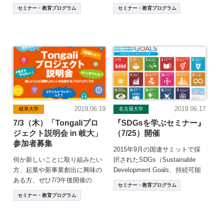
は、受講生を募集します。 「
世の中を大きく変えようとチャ
セミナー・教育プログラム
セミナー・教育プログラム
[…]
レンジする人材が必要 […]
2019.06.19
2019.06.17
岐阜大学
名古屋大学
7/3（木）「Tongaliプロ
『SDGsを学ぶセミナー』
ジェクト説明会 in 岐大」
（7/25）開催
参加者募集
2015年9月の国連サミットで採
何か新しいことに取り組みたい
択されたSDGs（Sustainable
方、起業や新事業創出に興味の
Development Goals、持続可能
ある方、ぜひ7/3午後開催の
な開発目標） […]
セミナー・教育プログラム
『Tongaliプロジェクト説明会 in
セミナー・教育プログラム
岐大 […]