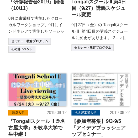
『研修報告会2019』開催
Tongaliスクール II 第4日
（10/11）
目（9/27）講義スケジュ
ール変更
8月に東栄町で実施したグロー
カルワークショップ、9月にイ
9月27日（金）の Tongaliスクー
ンドネシアで実施したソーシャ
ル II 第4日目の講義スケジュー
ルアントレプレナーシップ研修
ルに変更があります。 2コマ目
セミナー・教育プログラム
にて、参加者が研修 […]
の北岡講師急病のため、講 […]
セミナー・教育プログラム
その他イベント
2019.09.12
2019.08.22
岐阜大学
名古屋工業大学
『TongaliスクールⅡ＠名
【参加者募集】9/3-9/5
古屋大学』を岐阜大学で
「アイデアブラッシュア
生中継！
ップセミナー」