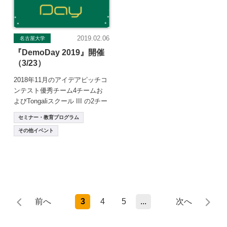
2019.02.06
名古屋大学
『DemoDay 2019』開催
（3/23）
2018年11月のアイデアピッチコ
ンテスト優秀チーム4チームお
よびTongaliスクール III の2チー
ム、計6チームが約4ヶ月 […]
セミナー・教育プログラム
その他イベント
前へ
1
2
3
4
5
...
最後 »
次へ