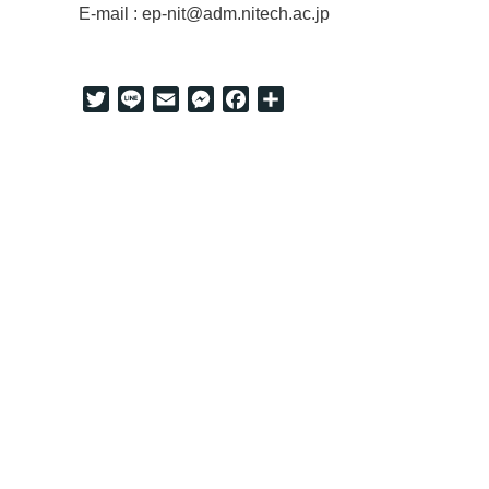
E-mail : ep-nit@adm.nitech.ac.jp
Twitter
Line
Email
Messenger
Facebook
共
有