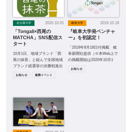
2020.10.01
2019.10.18
名古屋大学
岐阜大学
「Tongali×西尾の
『岐阜大学発ベンチャ
MATCHA」SNS配信ス
ー』を初認定！
タート
「2019年9月18日付掲載 岐
10月1日、地域ブランド「西
阜新聞社提供（※本Web上で
尾の抹茶」と組んで全国地域
の掲載開始は2020年10月1
ブランド総選挙の決勝戦進出
日）」 岐阜大学は，9月
お知らせ
を目指すプロジェクト
17日に， […]
お知らせ
連携イベント
「Tongali×西尾のMAT […]