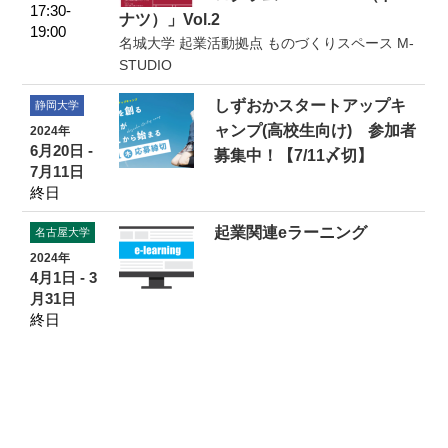
17:30-
ナツ）」Vol.2
19:00
名城大学 起業活動拠点 ものづくりスペース M-
STUDIO
しずおかスタートアップキ
静岡大学
ャンプ(高校生向け) 参加者
2024年
6月20日 -
募集中！【7/11〆切】
7月11日
終日
起業関連eラーニング
名古屋大学
2024年
4月1日 - 3
月31日
終日