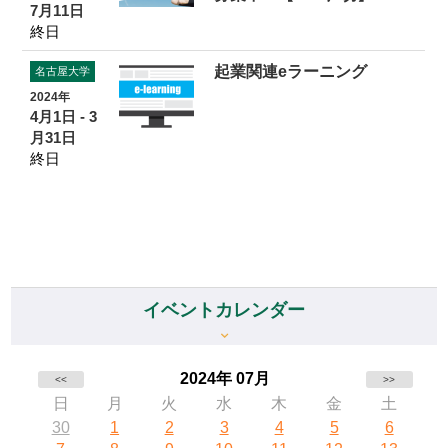
7月11日
終日
起業関連eラーニング
名古屋大学
2024年
4月1日 - 3
月31日
終日
イベントカレンダー
2024年 07月
<<
>>
日
月
火
水
木
金
土
30
1
2
3
4
5
6