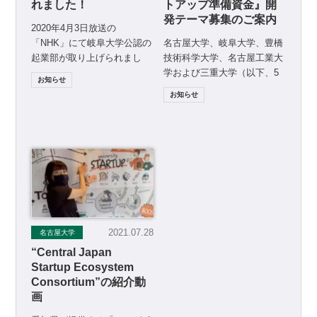
れました！
トアップ準備資金』開
発テーマ募集のご案内
2020年4月3日放送の
「NHK」にて岐阜大学公認の
名古屋大学、岐阜大学、豊橋
起業部が取り上げられまし
技術科学大学、名古屋工業大
た。 ■タイトル：岐阜大学 部
学および三重大学（以下、5
お知らせ
活動の「起業部」創設 ■ […]
大学）と日本ベンチャーキャ
お知らせ
ピタル株式会社は、5大学に
[…]
2021.07.28
名古屋大学
“Central Japan
Startup Ecosystem
Consortium”の紹介動
画