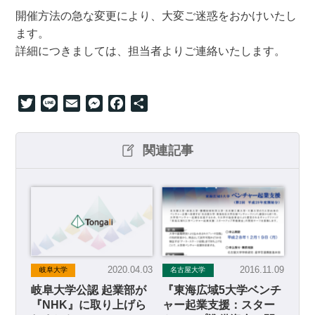
開催方法の急な変更により、大変ご迷惑をおかけいたし
ます。
詳細につきましては、担当者よりご連絡いたします。
Twitter
Line
Email
Messenger
Facebook
共
有
関連記事
2020.04.03
2016.11.09
岐阜大学
名古屋大学
岐阜大学公認 起業部が
『東海広域5大学ベンチ
『NHK』に取り上げら
ャー起業支援：スター