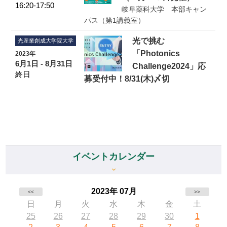
16:20-17:50
岐阜薬科大学 本部キャン
パス（第1講義室）
光で挑む
光産業創成大学院大学
「Photonics
2023年
6月1日 - 8月31日
Challenge2024」応
終日
募受付中！8/31(木)〆切
イベントカレンダー
2023年 07月
<<
>>
日
月
火
水
木
金
土
25
26
27
28
29
30
1