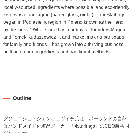
locally-sourced ingredients where possible, and eco-friendly
zero-waste packaging (paper, glass, metal). Four Starlings
began in Podlasie, a region in Poland known as the “land
by the forest.” What started as a hobby for founders Magda
and Tomek Kudaszewicz –, and market making bar soaps
for family and friends – has grown into a thriving business
built on natural ingredients and traditional methods.
Outline
グジェゴシュ・シェンキェヴィチ氏は、ポーランドの自然
派ハンドメイド化粧品メーカー「4starlings」のCEO兼共同